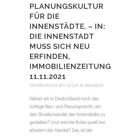
PLANUNGSKULTUR
FÜR DIE
INNENSTÄDTE. – IN:
DIE INNENSTADT
MUSS SICH NEU
ERFINDEN,
IMMOBILIENZEITUNG
11.11.2021
Veröffentlicht am 10:11h
in
Aktuelles
Haben wir in Deutschland noch das
richtige Bau- und Planungsrecht, um
den Strukturwandel der Innenstädte zu
gestalten? Und welche Rolle spielt bei
alledem der Handel? Das ist der