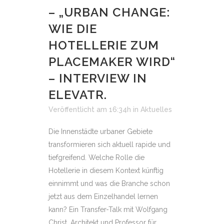
– „URBAN CHANGE:
WIE DIE
HOTELLERIE ZUM
PLACEMAKER WIRD“
– INTERVIEW IN
ELEVATR.
Veröffentlicht am 16:34h
in
Aktuelles
Die Innenstädte urbaner Gebiete
transformieren sich aktuell rapide und
tiefgreifend. Welche Rolle die
Hotellerie in diesem Kontext künftig
einnimmt und was die Branche schon
jetzt aus dem Einzelhandel lernen
kann? Ein Transfer-Talk mit Wolfgang
Christ, Architekt und Professor für