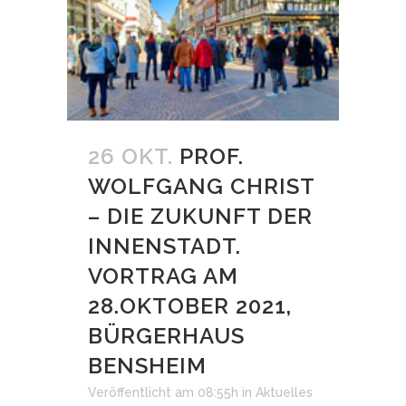
26 OKT.
PROF.
WOLFGANG CHRIST
– DIE ZUKUNFT DER
INNENSTADT.
VORTRAG AM
28.OKTOBER 2021,
BÜRGERHAUS
BENSHEIM
Veröffentlicht am 08:55h
in
Aktuelles