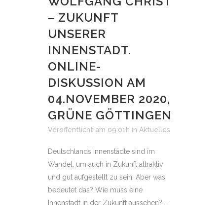
WOLFGANG CHRIST
– ZUKUNFT
UNSERER
INNENSTADT.
ONLINE-
DISKUSSION AM
04.NOVEMBER 2020,
GRÜNE GÖTTINGEN
Veröffentlicht am 09:01h
in
Aktuelles
Deutschlands Innenstädte sind im
Wandel, um auch in Zukunft attraktiv
und gut aufgestellt zu sein. Aber was
bedeutet das? Wie muss eine
Innenstadt in der Zukunft aussehen?...