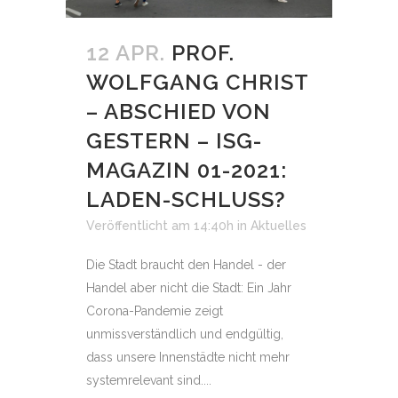
12 APR.
PROF.
WOLFGANG CHRIST
– ABSCHIED VON
GESTERN – ISG-
MAGAZIN 01-2021:
LADEN-SCHLUSS?
Veröffentlicht am 14:40h
in
Aktuelles
Die Stadt braucht den Handel - der
Handel aber nicht die Stadt: Ein Jahr
Corona-Pandemie zeigt
unmissverständlich und endgültig,
dass unsere Innenstädte nicht mehr
systemrelevant sind....