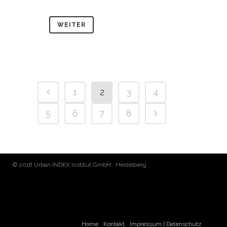
WEITER
1
2
3
4
5
6
7
8
© 2018 Urban INDEX Institut GmbH · Heidelberg
Home
Kontakt
Impressum | Datenschutz