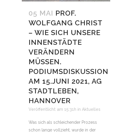
05 MAI
PROF.
WOLFGANG CHRIST
– WIE SICH UNSERE
INNENSTÄDTE
VERÄNDERN
MÜSSEN.
PODIUMSDISKUSSION
AM 15.JUNI 2021, AG
STADTLEBEN,
HANNOVER
Veröffentlicht am 15:31h
in
Aktuelles
Was sich als schleichender Prozess
schon lange vollzieht, wurde in der