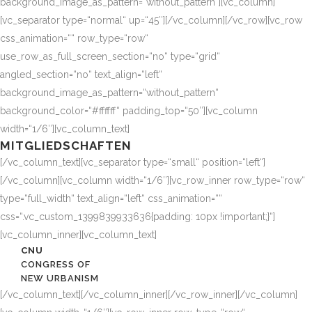
background_image_as_pattern=“without_pattern“][vc_column]
[vc_separator type=“normal“ up=“45″][/vc_column][/vc_row][vc_row
css_animation=““ row_type=“row“
use_row_as_full_screen_section=“no“ type=“grid“
angled_section=“no“ text_align=“left“
background_image_as_pattern=“without_pattern“
background_color=“#ffffff“ padding_top=“50″][vc_column
width=“1/6″][vc_column_text]
MITGLIEDSCHAFTEN
[/vc_column_text][vc_separator type=“small“ position=“left“]
[/vc_column][vc_column width=“1/6″][vc_row_inner row_type=“row“
type=“full_width“ text_align=“left“ css_animation=““
css=“.vc_custom_1399839933636{padding: 10px !important;}“]
[vc_column_inner][vc_column_text]
CNU
CONGRESS OF
NEW URBANISM
[/vc_column_text][/vc_column_inner][/vc_row_inner][/vc_column]