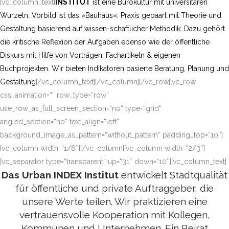
[vc_column_text]
INSTITUT
ist eine Bürokultur mit universitären
Wurzeln. Vorbild ist das »Bauhaus
«
: Praxis gepaart mit Theorie und
Gestaltung basierend auf wissen-schaftlicher Methodik. Dazu gehört
die kritische Reflexion der Aufgaben ebenso wie der öffentliche
Diskurs mit Hilfe von Vorträgen, Fachartikeln & eigenen
Buchprojekten. Wir bieten Indikatoren basierte Beratung, Planung und
Gestaltung
[/vc_column_text][/vc_column][/vc_row][vc_row
css_animation=““ row_type=“row“
use_row_as_full_screen_section=“no“ type=“grid“
angled_section=“no“ text_align=“left“
background_image_as_pattern=“without_pattern“ padding_top=“10″]
[vc_column width=“1/6″][/vc_column][vc_column width=“2/3″]
[vc_separator type=“transparent“ up=“31″ down=“10″][vc_column_text]
Das Urban INDEX Institut
entwickelt Stadtqualität
für öffentliche und private Auftraggeber, die
unsere Werte teilen. Wir praktizieren eine
vertrauensvolle Kooperation mit Kollegen,
Kommunen und Unternehmen. Ein Beirat