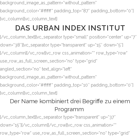
background_image_as_pattern=“without_pattern“
background_color=“#ffffff“ padding_top=“87″ padding_bottom=“0″]
[vc_column][vc_column_text]
DAS URBAN INDEX INSTITUT
[/vc_column_text][vc_separator type=“small“ position=“center“ up=“7″
down=“38″][vc_separator type=“transparent“ up=“15″ down=“5″]
[/vc_column][/vc_row][vc_row css_animation=““ row_type=“row“
use_row_as_full_screen_section=“no“ type=“grid“
angled_section=“no“ text_align=“left“
background_image_as_pattern=“without_pattern“
background_color=“#ffffff“ padding_top=“10″ padding_bottom=“0″]
[vc_column][vc_column_text]
Der Name kombiniert drei Begriffe zu einem
Programm
[/vc_column_text][vc_separator type=“transparent“ up=“37″
down=“15″][/vc_column][/vc_row][vc_row css_animation=““
row_type=“row“ use_row_as_full_screen_section=“no“ type=“grid“