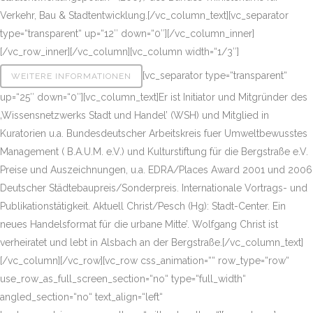
Verkehr, Bau & Stadtentwicklung.[/vc_column_text][vc_separator
type=“transparent“ up=“12″ down=“0″][/vc_column_inner]
[/vc_row_inner][/vc_column][vc_column width=“1/3″]
[vc_separator type=“transparent“
WEITERE INFORMATIONEN
up=“25″ down=“0″][vc_column_text]Er ist Initiator und Mitgründer des
‚Wissensnetzwerks Stadt und Handel’ (WSH) und Mitglied in
Kuratorien u.a.
Bundesdeutscher Arbeitskreis fuer Umweltbewusstes
Management
( B.A.U.M. e.V.) und Kulturstiftung für die Bergstraße e.V.
Preise und Auszeichnungen, u.a. EDRA/Places Award 2001 und 2006
Deutscher Städtebaupreis/Sonderpreis. Internationale Vortrags- und
Publikationstätigkeit. Aktuell Christ/Pesch (Hg): Stadt-Center. Ein
neues Handelsformat für die urbane Mitte’. Wolfgang Christ ist
verheiratet und lebt in Alsbach an der Bergstraße.[/vc_column_text]
[/vc_column][/vc_row][vc_row css_animation=““ row_type=“row“
use_row_as_full_screen_section=“no“ type=“full_width“
angled_section=“no“ text_align=“left“