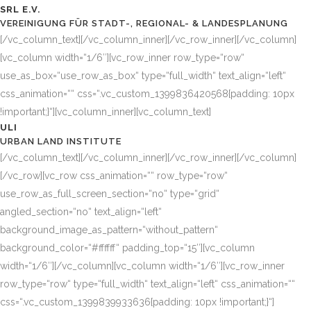
SRL E.V.
VEREINIGUNG FÜR STADT-, REGIONAL- & LANDESPLANUNG
[/vc_column_text][/vc_column_inner][/vc_row_inner][/vc_column]
[vc_column width=“1/6″][vc_row_inner row_type=“row“
use_as_box=“use_row_as_box“ type=“full_width“ text_align=“left“
css_animation=““ css=“.vc_custom_1399836420568{padding: 10px
!important;}“][vc_column_inner][vc_column_text]
ULI
URBAN LAND INSTITUTE
[/vc_column_text][/vc_column_inner][/vc_row_inner][/vc_column]
[/vc_row][vc_row css_animation=““ row_type=“row“
use_row_as_full_screen_section=“no“ type=“grid“
angled_section=“no“ text_align=“left“
background_image_as_pattern=“without_pattern“
background_color=“#ffffff“ padding_top=“15″][vc_column
width=“1/6″][/vc_column][vc_column width=“1/6″][vc_row_inner
row_type=“row“ type=“full_width“ text_align=“left“ css_animation=““
css=“.vc_custom_1399839933636{padding: 10px !important;}“]