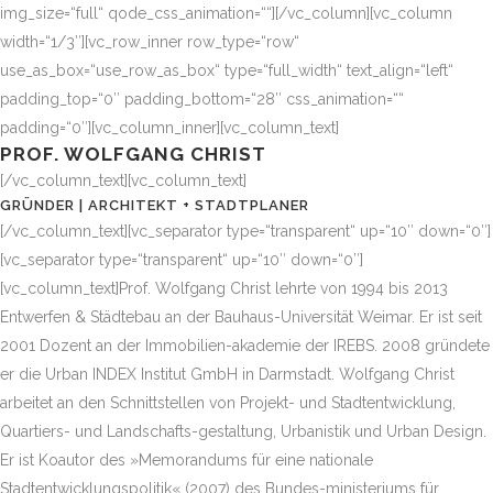
img_size=“full“ qode_css_animation=““][/vc_column][vc_column
width=“1/3″][vc_row_inner row_type=“row“
use_as_box=“use_row_as_box“ type=“full_width“ text_align=“left“
padding_top=“0″ padding_bottom=“28″ css_animation=““
padding=“0″][vc_column_inner][vc_column_text]
PROF. WOLFGANG CHRIST
[/vc_column_text][vc_column_text]
GRÜNDER | ARCHITEKT + STADTPLANER
[/vc_column_text][vc_separator type=“transparent“ up=“10″ down=“0″]
[vc_separator type=“transparent“ up=“10″ down=“0″]
[vc_column_text]Prof. Wolfgang Christ lehrte von 1994 bis 2013
Entwerfen & Städtebau an der Bauhaus-Universität Weimar. Er ist seit
2001 Dozent an der Immobilien-akademie der IREBS. 2008 gründete
er die Urban INDEX Institut GmbH in Darmstadt. Wolfgang Christ
arbeitet an den Schnittstellen von Projekt- und Stadtentwicklung,
Quartiers- und Landschafts-gestaltung, Urbanistik und Urban Design.
Er ist Koautor des »Memorandums für eine nationale
Stadtentwicklungspolitik« (2007) des Bundes-ministeriums für