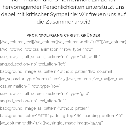
hervorragender Persönlichkeiten unterstützt uns
dabei mit kritischer Sympathie: Wir freuen uns auf
die Zusammenarbeit!
PROF. WOLFGANG CHRIST, GRÜNDER
[/vc_column_text][/vc_column][vc_column width=“1/6″][/vc_column]
[/vc_row][vc_row css_animation=““ row_type=“row“
use_row_as_full_screen_section=“no“ type=“full_width“
angled_section=“no“ text_align=“left“
background_image_as_pattern=“without_pattern“][vc_column]
[vc_separator type=“normal“ up=“45″][/vc_column][/vc_row][vc_row
css_animation=““ row_type=“row“
use_row_as_full_screen_section=“no“ type=“grid“
angled_section=“no“ text_align=“left“
background_image_as_pattern=“without_pattern“
background_color=“#ffffff“ padding_top=“60″ padding_bottom=“0″]
[vc_column width=“1/3″][vc_single_image image=“15779″