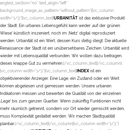
angled_section=“no“ text_align=“left“
background_image_as_pattern=“without_pattern“][vc_column
width=“1/3″][vc_column_text]
URBANITÄT
ist das exklusive Produkt
der Stadt. Ein urbanes Lebensgefühl kann weder ‚auf der grünen
Wiese’ künstlich inszeniert, noch im ‚Netz’ digital reproduziert
werden. Urbanität ist ein Wert, dessen Kurs stetig steigt. Die aktuelle
Renaissance der Stadt ist ein unübersehbares Zeichen: Urbanität wird
wieder mit Lebensqualität verbunden. Wir wollen dazu beitragen,
dieses knappe Gut zu vermehren.
[/vc_column_text][/vc_column]
[vc_column width=“1/3″][vc_column_text]
INDEX
ist ein
objektivierender Anzeiger. Eine Lage, ein Zustand oder ein Wert
können abgelesen und gemessen werden. Unsere urbanen
Indikatoren messen und bewerten die Qualität von der einzelnen
‚Lage’ bis zum ganzen Quartier. Wenn zukünftig Funktionen nicht
mehr räumlich getrennt, sondern vor Ort wieder gemischt werden,
muss Komplexität gestaltet werden. Wir machen Stadtqualität
planbar.
[/vc_column_text][/vc_column][vc_column width=“1/3″]