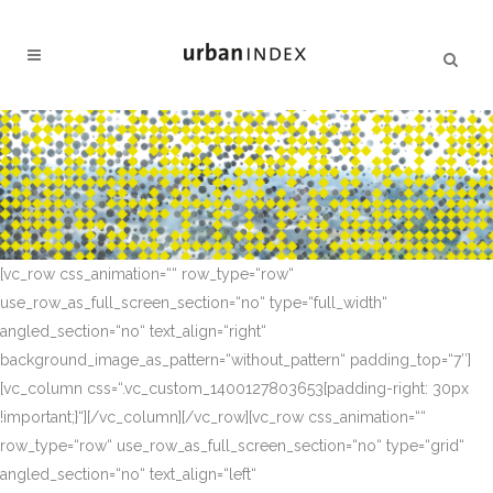
[vc_row css_animation=““ row_type=“row“
use_row_as_full_screen_section=“no“ type=“full_width“
angled_section=“no“ text_align=“right“
background_image_as_pattern=“without_pattern“ padding_top=“7″]
[vc_column css=“.vc_custom_1400127803653{padding-right: 30px
!important;}“][/vc_column][/vc_row][vc_row css_animation=““
row_type=“row“ use_row_as_full_screen_section=“no“ type=“grid“
angled_section=“no“ text_align=“left“