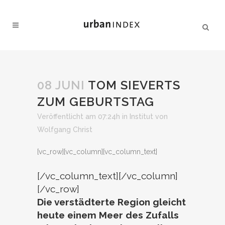
08 JUNI
TOM SIEVERTS
ZUM GEBURTSTAG
Veröffentlicht am 07:24h
in
Institut
von
Wolfgang Christ
[vc_row][vc_column][vc_column_text]
[/vc_column_text][/vc_column]
[/vc_row]
Die verstädterte Region gleicht
heute einem Meer des Zufalls