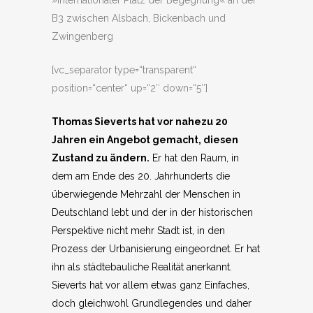
»Internationaler Platz der Begegnung« an der
B3 zwischen Alsbach, Bickenbach und
Zwingenberg
[vc_separator type=“transparent“
position=“center“ up=“2″ down=“5″]
Thomas Sieverts hat vor nahezu 20
Jahren ein Angebot gemacht, diesen
Zustand zu ändern.
Er hat den Raum, in
dem am Ende des 20. Jahrhunderts die
überwiegende Mehrzahl der Menschen in
Deutschland lebt und der in der historischen
Perspektive nicht mehr Stadt ist, in den
Prozess der Urbanisierung eingeordnet. Er hat
ihn als städtebauliche Realität anerkannt.
Sieverts hat vor allem etwas ganz Einfaches,
doch gleichwohl Grundlegendes und daher