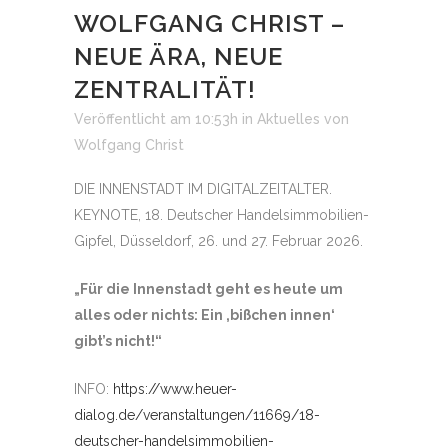
WOLFGANG CHRIST –
NEUE ÄRA, NEUE
ZENTRALITÄT!
Veröffentlicht am 10:53h
in
Aktuelles
von
Wolfgang Christ
DIE INNENSTADT IM DIGITALZEITALTER.
KEYNOTE, 18. Deutscher Handelsimmobilien-
Gipfel, Düsseldorf, 26. und 27. Februar 2026.
„Für die Innenstadt geht es heute um
alles oder nichts: Ein ‚bißchen innen‘
gibt’s nicht!“
INFO:
https://www.heuer-
dialog.de/veranstaltungen/11669/18-
deutscher-handelsimmobilien-