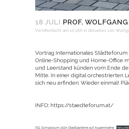
18 JULI
PROF. WOLFGANG C
Veröffentlicht am 10:26h
in
Aktuelles
von
Wolfga
Vortrag Internationales Städteforum
Online-Shopping und Home-Office mar
und Leerstand künden vom Ende der 
Mitte. In einer digital orchestrierten
sich neu erfinden. Wieder einmal! Pl
INFO:
https://staedteforum.at/
ISG Symposium 2025 Stadtparterre auf Augenhoehe
Herunte