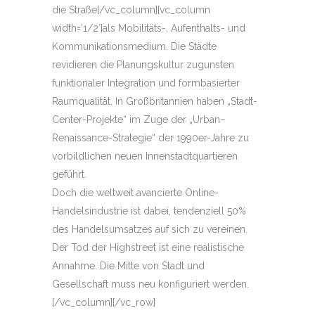
die Straße[/vc_column][vc_column
width=’1/2′]als Mobilitäts-, Aufenthalts- und
Kommunikationsmedium. Die Städte
revidieren die Planungskultur zugunsten
funktionaler Integration und formbasierter
Raumqualität. In Großbritannien haben „Stadt-
Center
-Projekte“ im Zuge der „
Urban
–
Renaissance
-Strategie“ der 1990er-Jahre zu
vorbildlichen neuen Innenstadtquartieren
geführt.
Doch die weltweit avancierte Online-
Handelsindustrie ist dabei, tendenziell 50%
des Handelsumsatzes auf sich zu vereinen.
Der Tod der
Highstreet
ist eine realistische
Annahme. Die Mitte von Stadt und
Gesellschaft muss neu konfiguriert werden.
[/vc_column][/vc_row]