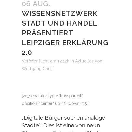
06 AUG.
WISSENSNETZWERK
STADT UND HANDEL
PRÄSENTIERT
LEIPZIGER ERKLÄRUNG
2.0
Veröffentlicht am 12:12h
in
Aktuelles
von
Wolfgang Christ
[vc_separator type=“transparent“
position=“center“ up=“2″ down=“15″]
„Digitale Bürger suchen analoge
Städte“! Dies ist eine von neun