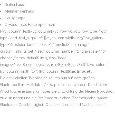
Reihenhaus
Mehrfamilienhaus
Hausgruppe
X-Haus – das Hausexperiment
[/vc_column_text][/vc_column][/vc_row][vc_row row_type=“row“
type=“grid“ text_align=“left“][vc_column width=“2/3″][vc_gallery
type=“flexslider_fade“ interval=“5″ onclick=“link_image“
custom_links_target=“_self“ column_number=“2″ grayscale=“no“
choose_frame=“default“ img_size=“large“
images=“17908,17912,17914,17915,17855,17853,17846″][/vc_column]
[vc_column width=“1/3″][vc_column_text]
Stadtmodell
Die entwickelten Typologien sollten nun auf dem großen
Stadtmodell im Maßstab 1 / 100 positioniert werden. Dies bot im
Anschluss eine Basis, um über die Entwicklung der Neuen Nordstadt
zu diskutieren und ein Resümee zu ziehen. Themen dabei waren:
Stadtraum, Geschossigkeit, Quartiersidentität und Nachbarschaft.