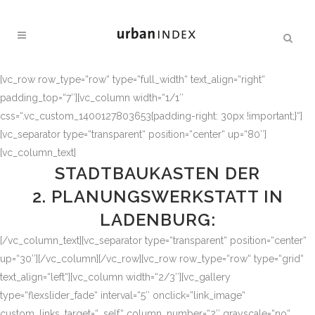
[vc_row row_type=“row“ type=“full_width“ text_align=“right“
padding_top=“7″][vc_column width=“1/1″
css=“.vc_custom_1400127803653{padding-right: 30px !important;}“]
[vc_separator type=“transparent“ position=“center“ up=“80″]
[vc_column_text]
STADTBAUKASTEN DER
2. PLANUNGSWERKSTATT IN
LADENBURG:
[/vc_column_text][vc_separator type=“transparent“ position=“center“
up=“30″][/vc_column][/vc_row][vc_row row_type=“row“ type=“grid“
text_align=“left“][vc_column width=“2/3″][vc_gallery
type=“flexslider_fade“ interval=“5″ onclick=“link_image“
custom_links_target=“_self“ column_number=“2″ grayscale=“no“