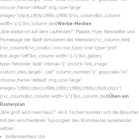
choose_frame=“default“ img_size=“large“
images=“17905,17879,17880,17881″][/vc_column][vc_column
width=“1/3″][vc_column_text]
Werbe-Medien
„Wie bleibe ich auf dem Laufenden?“. Plakate, Flyer, Newsletter und
Homepage der Stadt stimulieren das Interesse.[/vc_column_text]
[/vc_column][/vc_row][vc_row row_type=“row“ type=“grid“
text_align=“left“][vc_column width=“2/3″][vc_gallery
type=“flexslider_fade“ interval=“5″ onclick=“link_image“
custom_links_target=“_self“ column_number=“2″ grayscale=“no“
choose_frame=“default“ img_size=“large“
images=“17882,17907,17889,17883,17885,17884,17916,17910″]
[/vc_column][vc_column width=“1/3″][vc_column_text]
Üben am
Rasterplan
„Wie groß wird mein Haus?“. An 6 Tischen konnten sich die Besucher
mit den verschiedenen Typologien des Wohnhauses auseinander
setzen:
Einfamilienhaus (2x)